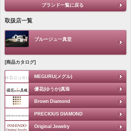
ブランド一覧に戻る
取扱店一覧
ブルージュ一真堂
[商品カタログ]
MEGURU(メグル)
優花(ゆうか)真珠
Brown Diamond
PRECIOUS DIAMOND
Original Jewelry