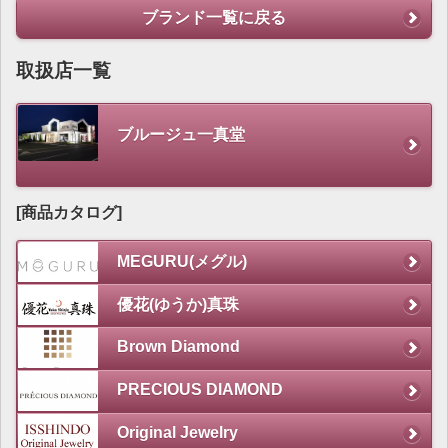
ブランド一覧に戻る
取扱店一覧
ブルージュ一真堂
[商品カタログ]
MEGURU(メグル)
優花(ゆうか)真珠
Brown Diamond
PRECIOUS DIAMOND
Original Jewelry