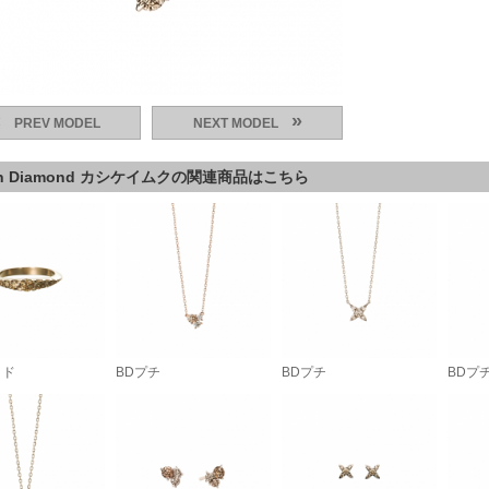
«
»
PREV MODEL
NEXT MODEL
wn Diamond カシケイムクの関連商品はこちら
ッド
BDプチ
BDプチ
BDプ