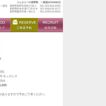
ジュエリーの長野県 一真堂[ISSHINDO]
ュ一真堂
長野県長野市高田1736-1
TEL:026-263-5550
長野県松本市渚3丁目10-9
TEL:0263-24-1177
長野県飯田市鼎一色111
TEL:0265-24-6663
001
BG ネックレス
55ct
,000
がありますので予めご了承ください。