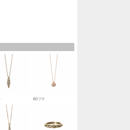
チ
BDプチ