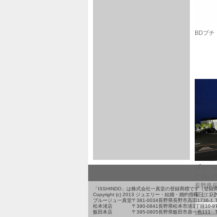
BDプチ
ブルー
〒381-0
長野県長
「ISSHINDO」は株式会社一真堂の登録商標です（登
TEL : 0
Copyright (c) 2013 ジュエリー・結婚・婚約指輪（リン
ブルージュ一真堂
〒381-0034
長野県長野市高田1736-1
松本渚店
〒390-0841
長野県松本市渚3丁目10-9
飯田本店
〒395-0805
長野県飯田市鼎一色111