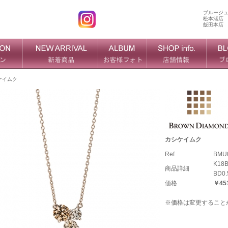
ブルージ
松本渚店
飯田本店
ケイムク
カシケイムク
Ref
BMU
K18
商品詳細
BD0.
価格
￥451
※価格は変更すること