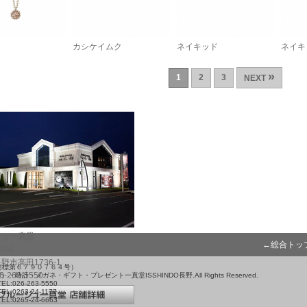
カシケイムク
ネイキッド
ネイキ
»
1
2
3
NEXT
ジュ一真堂
←総合トッ
034
野市高田1736-1
録商標第６７９０７６４号）
26-263-5550
グ）・時計・メガネ・ギフト・プレゼント一真堂ISSHINDO長野.All Rights Reserved.
TEL:026-263-5550
TEL:0263-24-1177
TEL:0265-24-6663