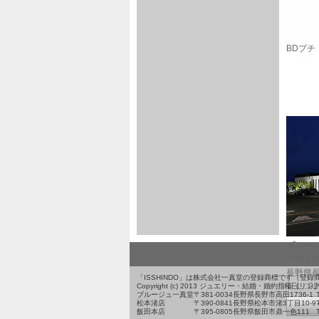
BDプチ
ブルー
〒381-0
長野県長
「ISSHINDO」は株式会社一真堂の登録商標です（登
TEL : 0
Copyright (c) 2013 ジュエリー・結婚・婚約指輪（リン
ブルージュ一真堂
〒381-0034
長野県長野市高田1736-1
松本渚店
〒390-0841
長野県松本市渚3丁目10-9
飯田本店
〒395-0805
長野県飯田市鼎一色111