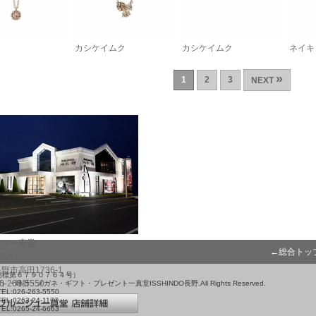
カシケイムク
カシケイムク
ネイキ
»
1
2
3
NEXT
ジュ一真堂
←総合トッ
034
野市高田1736-1
録商標第６７９０７６４号）
26-263-5550
グ）・時計・メガネ・ギフト・プレゼント一真堂ISSHINDO長野.All Rights Reserved.
TEL:026-263-5550
TEL:0263-24-1177
TEL:0265-24-6663