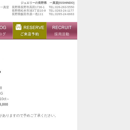
ジュエリーの長野県 一真堂[ISSHINDO]
ュ一真堂
長野県長野市高田1736-1
TEL:026-263-5550
長野県松本市渚3丁目10-9
TEL:0263-24-1177
長野県飯田市鼎一色111
TEL:0265-24-6663
8
BG
10ct～
,000
がありますので予めご了承ください。