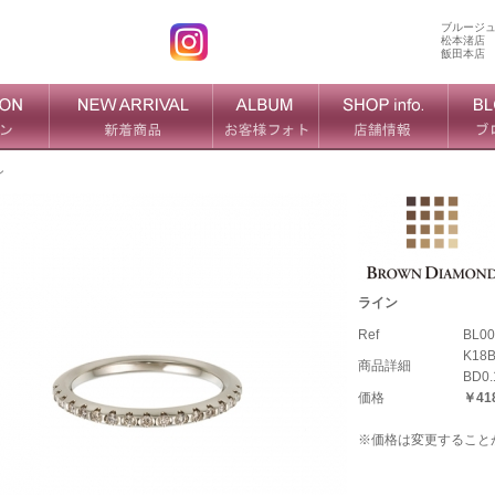
ブルージ
松本渚店
飯田本店
ン
ライン
Ref
BL00
K18
商品詳細
BD0.
価格
￥418
※価格は変更すること