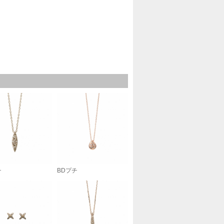
チ
BDプチ