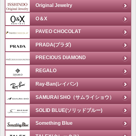
Original Jewelry
O＆X
PAVEO CHOCOLAT
PRADA(プラダ)
PRECIOUS DIAMOND
REGALO
Ray-Ban(レイバン)
SAMURAI SHO（サムライショウ）
SOLID BLUE(ソリッドブルー)
Something Blue