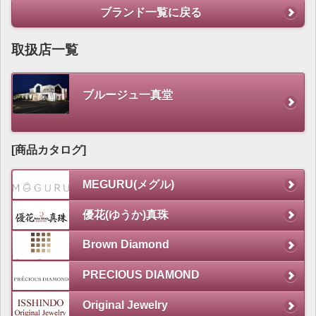
ブランド一覧に戻る
取扱店一覧
ブルージュ一真堂
[商品カタログ]
MEGURU(メグル)
優花(ゆうか)真珠
Brown Diamond
PRECIOUS DIAMOND
Original Jewelry